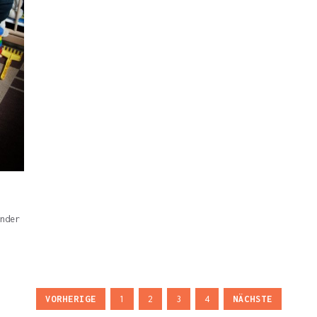
nder
VORHERIGE
1
2
3
4
NÄCHSTE