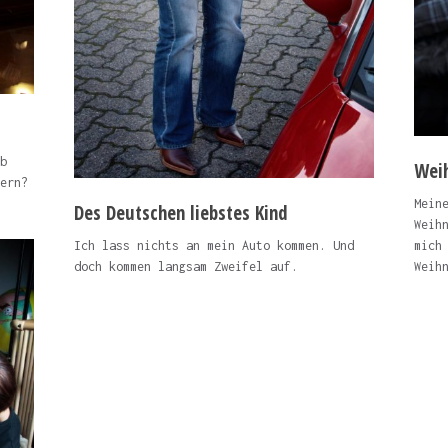
b
Wei
ern?
Mein
Des Deutschen liebstes Kind
Weih
Ich lass nichts an mein Auto kommen. Und
mich
doch kommen langsam Zweifel auf.
Weih